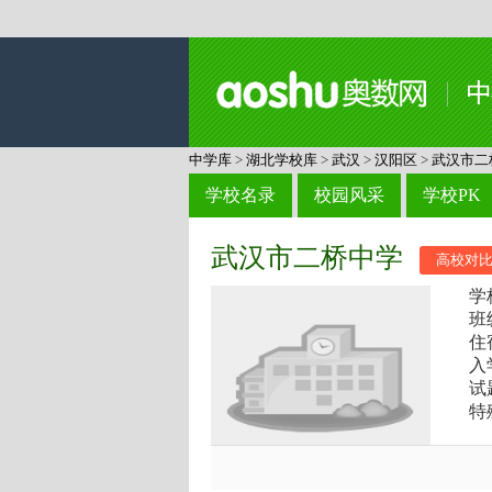
中学库
>
湖北学校库
>
武汉
>
汉阳区
>
武汉市二
学校名录
校园风采
学校PK
武汉市二桥中学
高校对
学
班
住
入
试
特