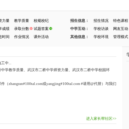
资力量
教学质量
校规校纪
招生信息：
招生情况
特色课程
学成绩
录取分数
试题答案
中学互动：
学校访谈
网友互动
息时间
作业情况
课外活动
其他信息：
学校环境
管理模式
中...
桥中学教学质量、武汉市二桥中学师资力量、武汉市二桥中学校园环
ran#100tal.com或yangjing#100tal.com #请用@代替）与我们
进入家长帮社区>>