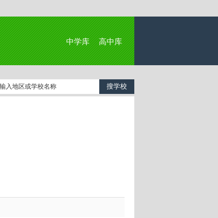
中学库
高中库