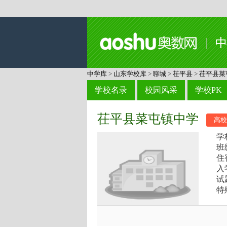
中学库
>
山东学校库
>
聊城
>
茌平县
>
茌平县菜
学校名录
校园风采
学校PK
茌平县菜屯镇中学
高校
学
班
住
入
试
特