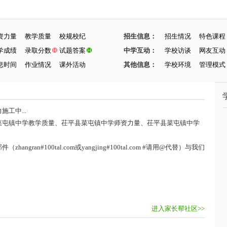
资力量
教学质量
校规校纪
招生信息：
招生情况
特色课程
学成绩
录取分数
试题答案
中学互动：
学校访谈
网友互动
息时间
作业情况
课外活动
其他信息：
学校环境
管理模式
工中...
菜屯镇中学教学质量、茌平县菜屯镇中学师资力量、茌平县菜屯镇中学
ran#100tal.com或yangjing#100tal.com #请用@代替）与我们
进入家长帮社区>>