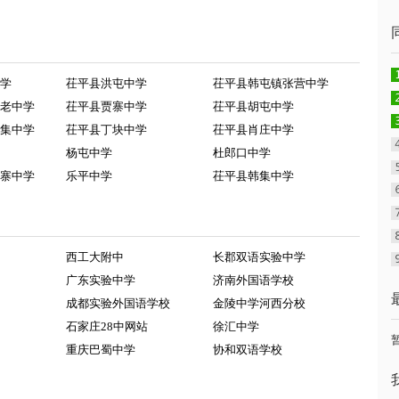
学
茌平县洪屯中学
茌平县韩屯镇张营中学
老中学
茌平县贾寨中学
茌平县胡屯中学
集中学
茌平县丁块中学
茌平县肖庄中学
杨屯中学
杜郎口中学
寨中学
乐平中学
茌平县韩集中学
西工大附中
长郡双语实验中学
广东实验中学
济南外国语学校
成都实验外国语学校
金陵中学河西分校
石家庄28中网站
徐汇中学
重庆巴蜀中学
协和双语学校