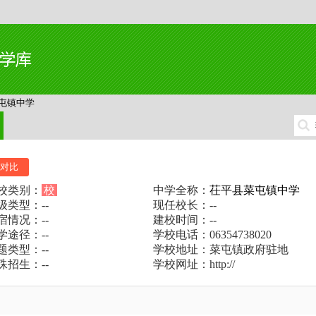
屯镇中学
对比
校类别：
校
中学全称：
茌平县菜屯镇中学
级类型：--
现任校长：--
宿情况：--
建校时间：--
学途径：--
学校电话：06354738020
题类型：--
学校地址：菜屯镇政府驻地
殊招生：--
学校网址：http://