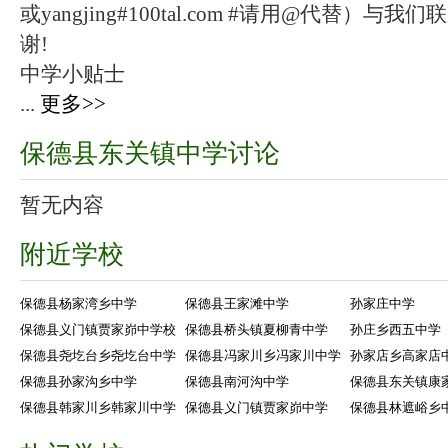
或yangjing#100tal.com #请用@代替
谢!
中学小贴士
...
更多>>
保德县东关镇中学讨论
暂无内容
附近学校
保德县杨家湾乡中学
保德县王家滩中学
孙家庄中学
保德县义门镇贾家峁中学校
保德县桥头镇夏柳青中学
孙庄乡西五中学
保德县尧圪台乡尧圪台中学
保德县冯家川乡冯家川中学
孙家店乡高家店
保德县孙家沟乡中学
保德县南河沟中学
保德县东关镇康
保德县韩家川乡韩家川中学
保德县义门镇贾家峁中学
保德县林遮峪乡