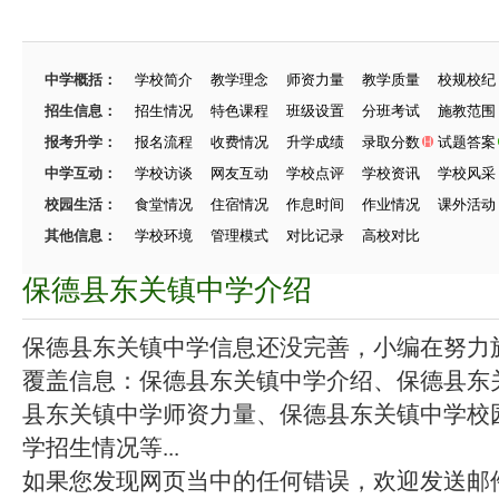
中学概括：
学校简介
教学理念
师资力量
教学质量
校规校纪
招生信息：
招生情况
特色课程
班级设置
分班考试
施教范围
报考升学：
报名流程
收费情况
升学成绩
录取分数
试题答案
中学互动：
学校访谈
网友互动
学校点评
学校资讯
学校风采
校园生活：
食堂情况
住宿情况
作息时间
作业情况
课外活动
其他信息：
学校环境
管理模式
对比记录
高校对比
保德县东关镇中学介绍
保德县东关镇中学信息还没完善，小编在努力施工
覆盖信息：保德县东关镇中学介绍、保德县东
县东关镇中学师资力量、保德县东关镇中学校
学招生情况等...
如果您发现网页当中的任何错误，欢迎发送邮件（zhang