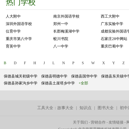
热门学校
人大附中
南京外国语学校
西工大附中
深圳外国语学校
郑州一中
广东实验中学
位育中学
长郡梅溪湖中学
成都实验外国语
重庆市第八中学
蛟川书院
石家庄28中网站
育英中学
八一中学
重庆巴蜀中学
B
D
F
H
J
L
N
P
S
W
X
Y
Z
保德县城关初级中学
保德县明德中学
保德县国华中学
保德县东关镇中
保德县孙家沟乡中学
保德县土崖塔乡中学
+全部
工具大全：
故事大全
|
知识点
|
图书大全
|
初中
关于我们
-
营销合作
-
友情链接
-