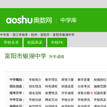
中学库
>
浙江学校库
>
杭州
>
富阳市
>
富阳市银湖中学
学校名录
校园风采
学校PK
富阳市银湖中学
升学成绩
中学概括：
学校简介
教学理念
师资力量
教学质量
校规校纪
招生信息：
招生情况
特色课程
班级设置
分班考试
施教范围
报考升学：
报名流程
收费情况
升学成绩
录取分数
试题答案
中学互动：
学校访谈
网友互动
学校点评
学校资讯
学校风采
校园生活：
食堂情况
住宿情况
作息时间
作业情况
课外活动