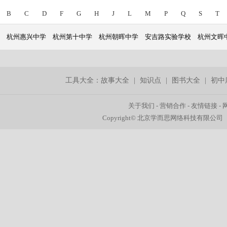
B
C
D
F
G
H
J
L
M
P
Q
S
T
杭州惠兴中学
杭州第十中学
杭州朝晖中学
安吉路实验学校
杭州文晖
工具大全：
故事大全
|
知识点
|
图书大全
|
初中
关于我们
-
营销合作
-
友情链接
-
Copyright© 北京学而思网络科技有限公司