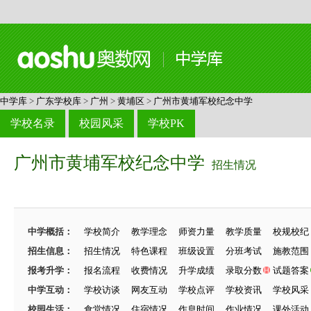
中学库
>
广东学校库
>
广州
>
黄埔区
>
广州市黄埔军校纪念中学
学校名录
校园风采
学校PK
广州市黄埔军校纪念中学
招生情况
中学概括：
学校简介
教学理念
师资力量
教学质量
校规校纪
招生信息：
招生情况
特色课程
班级设置
分班考试
施教范围
报考升学：
报名流程
收费情况
升学成绩
录取分数
试题答案
中学互动：
学校访谈
网友互动
学校点评
学校资讯
学校风采
校园生活：
食堂情况
住宿情况
作息时间
作业情况
课外活动