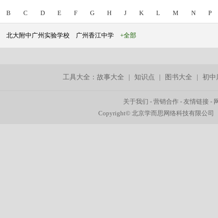
B
C
D
E
F
G
H
J
K
L
M
N
P
北大附中广州实验学校
广州香江中学
+全部
工具大全：
故事大全
|
知识点
|
图书大全
|
初中
关于我们
-
营销合作
-
友情链接
-
Copyright© 北京学而思网络科技有限公司