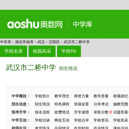
中学库
>
湖北学校库
>
武汉
>
汉阳区
>
武汉市二桥中学
学校名录
校园风采
学校PK
武汉市二桥中学
招生情况
中学概括：
学校简介
教学理念
师资力量
教学质量
校规校纪
招生信息：
招生情况
特色课程
班级设置
分班考试
施教范围
报考升学：
报名流程
收费情况
升学成绩
录取分数
试题答案
中学互动：
学校访谈
网友互动
学校点评
学校资讯
学校风采
校园生活：
食堂情况
住宿情况
作息时间
作业情况
课外活动