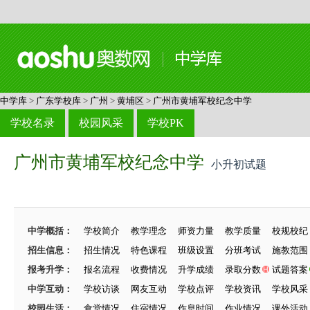
中学库
>
广东学校库
>
广州
>
黄埔区
>
广州市黄埔军校纪念中学
学校名录
校园风采
学校PK
广州市黄埔军校纪念中学
小升初试题
中学概括：
学校简介
教学理念
师资力量
教学质量
校规校纪
招生信息：
招生情况
特色课程
班级设置
分班考试
施教范围
报考升学：
报名流程
收费情况
升学成绩
录取分数
试题答案
中学互动：
学校访谈
网友互动
学校点评
学校资讯
学校风采
校园生活：
食堂情况
住宿情况
作息时间
作业情况
课外活动