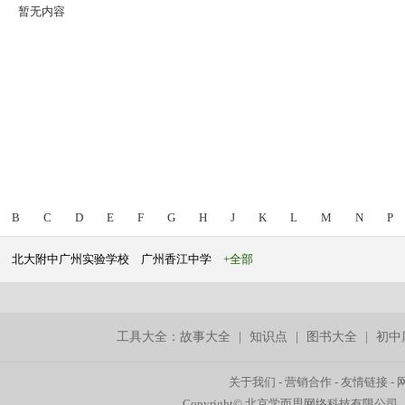
暂无内容
B
C
D
E
F
G
H
J
K
L
M
N
P
北大附中广州实验学校
广州香江中学
+全部
工具大全：
故事大全
|
知识点
|
图书大全
|
初中
关于我们
-
营销合作
-
友情链接
-
Copyright© 北京学而思网络科技有限公司