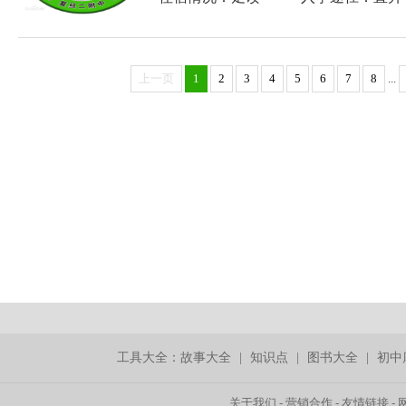
上一页
1
2
3
4
5
6
7
8
...
工具大全：
故事大全
|
知识点
|
图书大全
|
初中
关于我们
-
营销合作
-
友情链接
-