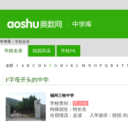
中学库
> 学校名录
学校名录
校园风采
学校PK
全部
1
A
B
C
D
E
F
G
H
J
K
L
M
N
O
P
Q
R
S
T
F字母开头的中学
福州三牧中学
学校类别：
民办校
特殊招生：特长生
住宿情况：走读
入学途径：统招 共