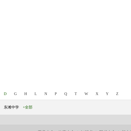
D
G
H
L
N
P
Q
T
W
X
Y
Z
东滩中学
+全部