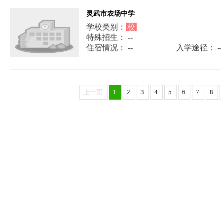
灵武市农场中学
学校类别：
校
特殊招生： --
住宿情况： --
入学途径： -
上一页
1
2
3
4
5
6
7
8