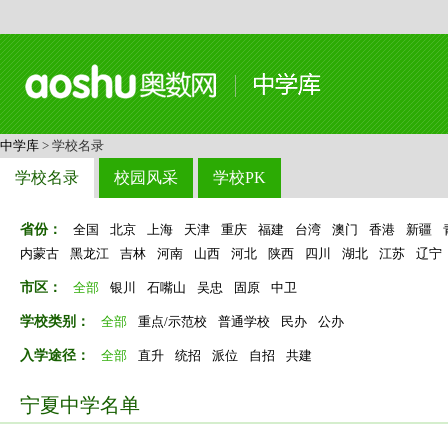
中学库
> 学校名录
学校名录
校园风采
学校PK
省份：
全国
北京
上海
天津
重庆
福建
台湾
澳门
香港
新疆
内蒙古
黑龙江
吉林
河南
山西
河北
陕西
四川
湖北
江苏
辽宁
市区：
全部
银川
石嘴山
吴忠
固原
中卫
学校类别：
全部
重点/示范校
普通学校
民办
公办
入学途径：
全部
直升
统招
派位
自招
共建
宁夏中学名单