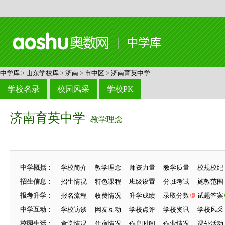
中学库
>
山东学校库
>
济南
>
市中区
>
济南育英中学
学校名录
校园风采
学校PK
济南育英中学
教学理念
中学概括：
学校简介
教学理念
师资力量
教学质量
校规校纪
招生信息：
招生情况
特色课程
班级设置
分班考试
施教范围
报考升学：
报名流程
收费情况
升学成绩
录取分数
试题答案
中学互动：
学校访谈
网友互动
学校点评
学校资讯
学校风采
校园生活：
食堂情况
住宿情况
作息时间
作业情况
课外活动