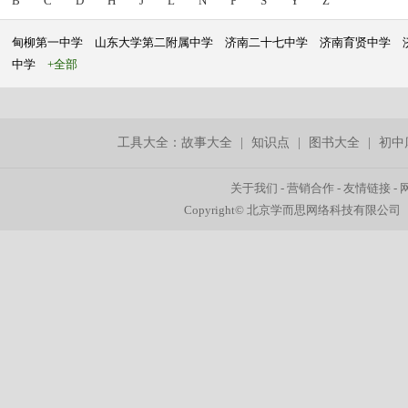
B
C
D
H
J
L
N
P
S
Y
Z
甸柳第一中学
山东大学第二附属中学
济南二十七中学
济南育贤中学
中学
+全部
工具大全：
故事大全
|
知识点
|
图书大全
|
初中
关于我们
-
营销合作
-
友情链接
-
Copyright© 北京学而思网络科技有限公司