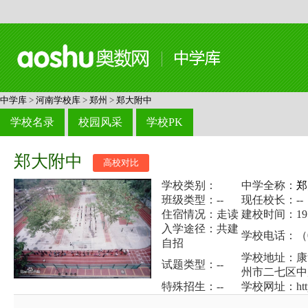
中学库
>
河南学校库
>
郑州
>
郑大附中
学校名录
校园风采
学校PK
郑大附中
高校对比
学校类别：
中学全称：
郑
班级类型：--
现任校长：--
住宿情况：走读
建校时间：19
入学途径：共建
学校电话：（03
自招
学校地址：康
试题类型：--
州市二七区中
特殊招生：--
学校网址：http:/