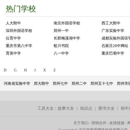
热门学校
人大附中
南京外国语学校
西工大附中
深圳外国语学校
郑州一中
广东实验中学
位育中学
长郡梅溪湖中学
成都实验外国语
重庆市第八中学
蛟川书院
石家庄28中网站
育英中学
八一中学
重庆巴蜀中学
D
G
H
J
X
Z
河南省实验中学
郑大附中
郑州七中
郑州二中
郑州五十七中
郑州市
工具大全：
故事大全
|
知识点
|
图书大全
|
初中
关于我们
-
营销合作
-
友情链接
-
Copyright© 北京学而思网络科技有限公司