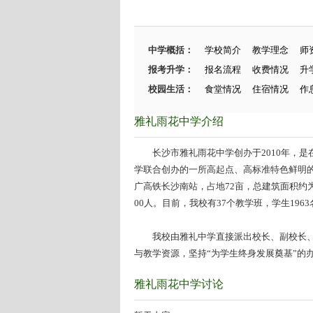
中学概括：
学校简介
教学理念
师
报考升学：
报名流程
收费情况
升
校园生活：
食堂情况
住宿情况
作
雅礼雨花中学介绍
长沙市雅礼雨花中学创办于2010年，是
学联合创办的一所高起点、高标准特色鲜明
广高铁长沙南站，占地72亩，总建筑面积约为4
00人。目前，我校有37个教学班，学生1963
我校由雅礼中学直接派出校长、副校长、
与教学资源，坚持“为学生终身发展奠基”的办.
雅礼雨花中学讨论