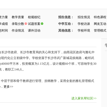
资力量
教学质量
校规校纪
招生信息：
招生情况
特色课程
学成绩
录取分数
试题答案
中学互动：
学校访谈
网友互动
息时间
作业情况
课外活动
其他信息：
学校环境
管理模式
在长沙市政府、长沙市教育局的关心和支持下，由雨花区政府与雅礼中
的现代化公立初级中学。学校坐落于长沙市武广新城花侯南路，毗邻武
0000平方米，投资概算为1.15亿元，设计规模60个班，可容纳学生30
名，教职工146人。
中层干部和骨干教师进行管理、担纲教学，采用全套的雅礼管理模式
..
更多>>
进入家长帮社区>>