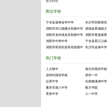
暂无内容
附近学校
宁乡县道林金华中学
长沙市田家炳实
浏阳市淳口镇楼古初级中学
望城县星城镇大
浏阳市龙伏镇龙伏初级中学
浏阳市普迹镇普
浏阳市中和中学
宁乡县双江口镇
浏阳市荷花街道荷花初级中
长沙市金海中学
热门学校
人大附中
南京外国语学校
深圳外国语学校
郑州一中
位育中学
长郡梅溪湖中学
重庆市第八中学
蛟川书院
育英中学
八一中学