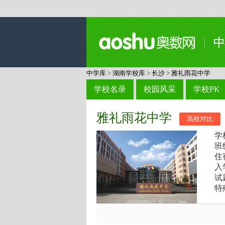
中学库
>
湖南学校库
>
长沙
>
雅礼雨花中学
学校名录
校园风采
学校PK
雅礼雨花中学
高校对比
学
班
住
入
试
特