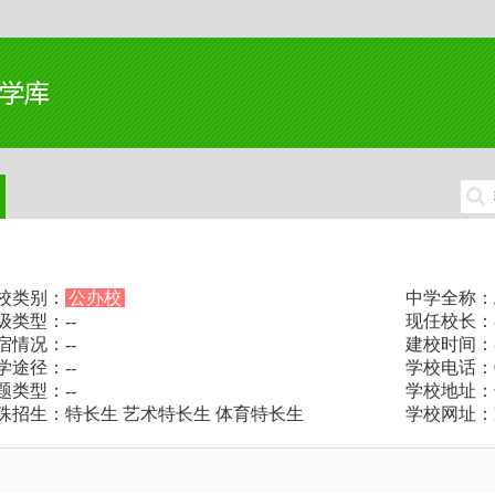
校类别：
公办校
中学全称：
级类型：--
现任校长：-
宿情况：--
建校时间：-
学途径：--
学校电话：07
题类型：--
学校地址：
殊招生：特长生 艺术特长生 体育特长生
学校网址：http