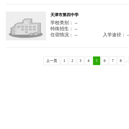
天津市第四中学
学校类别： --
特殊招生： --
住宿情况： --
入学途径： -
上一页
1
2
3
4
5
6
7
8
...