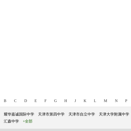
B
C
D
E
F
G
H
J
K
L
M
N
P
耀华嘉诚国际中学
天津市第四中学
天津市自立中学
天津大学附属中学
汇森中学
+全部