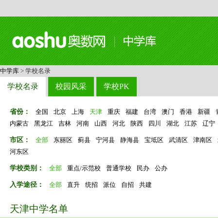
中学库
> 学校名录
学校名录
校园风采
学校PK
省份：
全国
北京
上海
天津
重庆
福建
台湾
澳门
香港
新疆
内蒙古
黑龙江
吉林
河南
山西
河北
陕西
四川
湖北
江苏
辽宁
市区：
全部
东丽区
蓟县
宁河县
静海县
宝坻区
武清区
津南区
河东区
学校类别：
全部
重点/示范校
普通学校
民办
公办
入学途径：
全部
直升
统招
派位
自招
共建
天津中学名单