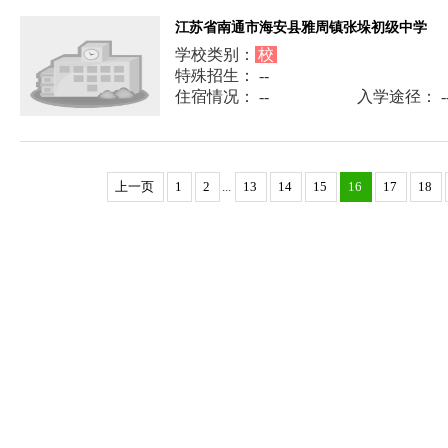
江苏省南通市海安县雅周镇张垛初级中学
学校类别：
校
特殊招生： --
住宿情况： --
入学途径： -
上一页
1
2
...
13
14
15
16
17
18