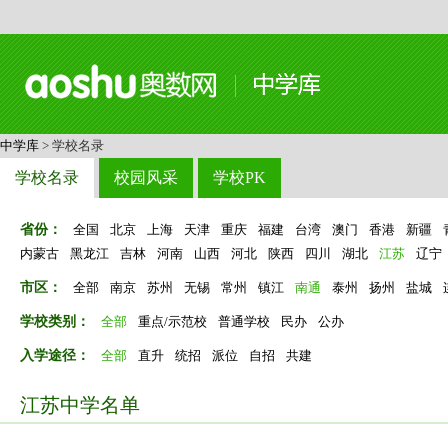
中学库
> 学校名录
学校名录
校园风采
学校PK
省份：
全国
北京
上海
天津
重庆
福建
台湾
澳门
香港
新疆
内蒙古
黑龙江
吉林
河南
山西
河北
陕西
四川
湖北
江苏
辽宁
市区：
全部
南京
苏州
无锡
常州
镇江
南通
泰州
扬州
盐城
学校类别：
全部
重点/示范校
普通学校
民办
公办
入学途径：
全部
直升
统招
派位
自招
共建
江苏中学名单