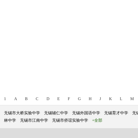
1
A
B
C
D
E
F
G
H
J
K
L
M
无锡市大桥实验中学
无锡辅仁中学
无锡外国语中学
无锡育才中学
无
林中学
无锡市江南中学
无锡市侨谊实验中学
+全部