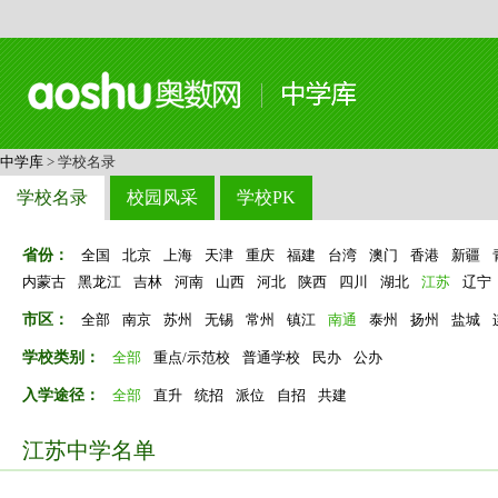
中学库
> 学校名录
学校名录
校园风采
学校PK
省份：
全国
北京
上海
天津
重庆
福建
台湾
澳门
香港
新疆
内蒙古
黑龙江
吉林
河南
山西
河北
陕西
四川
湖北
江苏
辽宁
市区：
全部
南京
苏州
无锡
常州
镇江
南通
泰州
扬州
盐城
学校类别：
全部
重点/示范校
普通学校
民办
公办
入学途径：
全部
直升
统招
派位
自招
共建
江苏中学名单