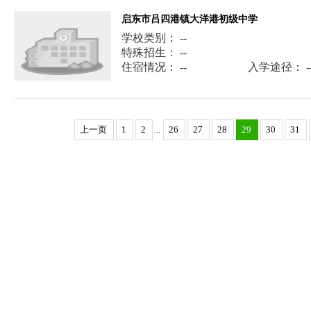
启东市吕四港镇大洋港初级中学
学校类别： --
特殊招生： --
住宿情况： --
入学途径： -
上一页
1
2
...
26
27
28
29
30
31