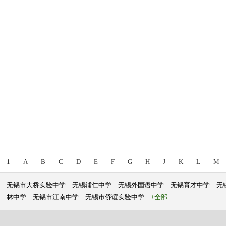
1
A
B
C
D
E
F
G
H
J
K
L
M
无锡市大桥实验中学
无锡辅仁中学
无锡外国语中学
无锡育才中学
无
林中学
无锡市江南中学
无锡市侨谊实验中学
+全部