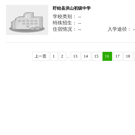
盱眙县洪山初级中学
学校类别： --
特殊招生： --
住宿情况： --
入学途径： -
上一页
1
2
...
13
14
15
16
17
18