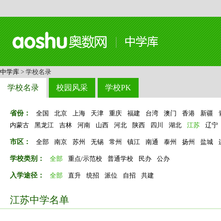
中学库
> 学校名录
学校名录
校园风采
学校PK
省份：
全国
北京
上海
天津
重庆
福建
台湾
澳门
香港
新疆
内蒙古
黑龙江
吉林
河南
山西
河北
陕西
四川
湖北
江苏
辽宁
市区：
全部
南京
苏州
无锡
常州
镇江
南通
泰州
扬州
盐城
学校类别：
全部
重点/示范校
普通学校
民办
公办
入学途径：
全部
直升
统招
派位
自招
共建
江苏中学名单