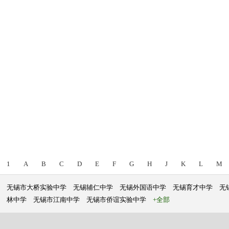
1
A
B
C
D
E
F
G
H
J
K
L
M
无锡市大桥实验中学
无锡辅仁中学
无锡外国语中学
无锡育才中学
无
林中学
无锡市江南中学
无锡市侨谊实验中学
+全部