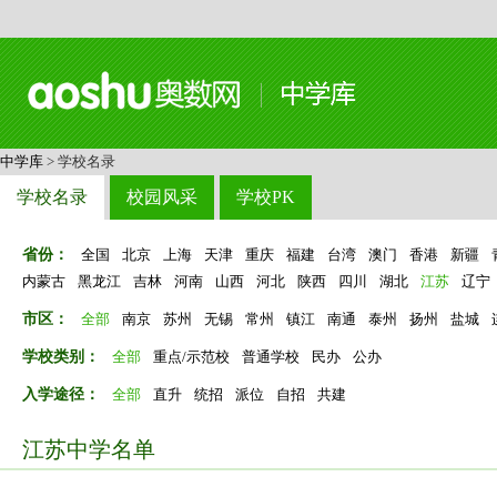
中学库
> 学校名录
学校名录
校园风采
学校PK
省份：
全国
北京
上海
天津
重庆
福建
台湾
澳门
香港
新疆
内蒙古
黑龙江
吉林
河南
山西
河北
陕西
四川
湖北
江苏
辽宁
市区：
全部
南京
苏州
无锡
常州
镇江
南通
泰州
扬州
盐城
学校类别：
全部
重点/示范校
普通学校
民办
公办
入学途径：
全部
直升
统招
派位
自招
共建
江苏中学名单