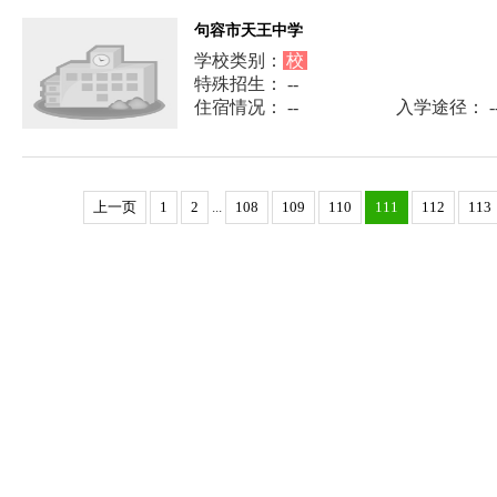
句容市天王中学
学校类别：
校
特殊招生： --
住宿情况： --
入学途径： -
上一页
1
2
...
108
109
110
111
112
113