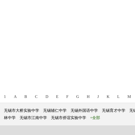
1
A
B
C
D
E
F
G
H
J
K
L
M
无锡市大桥实验中学
无锡辅仁中学
无锡外国语中学
无锡育才中学
无
林中学
无锡市江南中学
无锡市侨谊实验中学
+全部