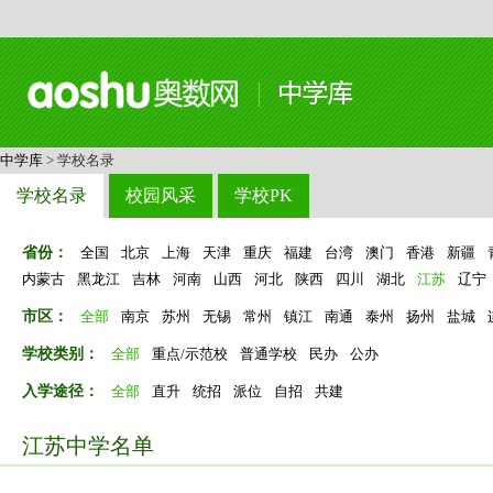
中学库
> 学校名录
学校名录
校园风采
学校PK
省份：
全国
北京
上海
天津
重庆
福建
台湾
澳门
香港
新疆
内蒙古
黑龙江
吉林
河南
山西
河北
陕西
四川
湖北
江苏
辽宁
市区：
全部
南京
苏州
无锡
常州
镇江
南通
泰州
扬州
盐城
学校类别：
全部
重点/示范校
普通学校
民办
公办
入学途径：
全部
直升
统招
派位
自招
共建
江苏中学名单