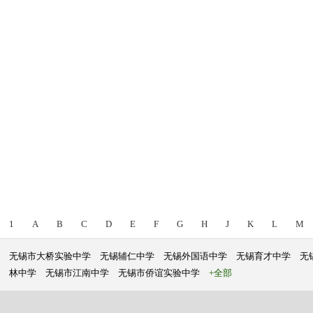
1
A
B
C
D
E
F
G
H
J
K
L
M
无锡市大桥实验中学
无锡辅仁中学
无锡外国语中学
无锡育才中学
无
林中学
无锡市江南中学
无锡市侨谊实验中学
+全部