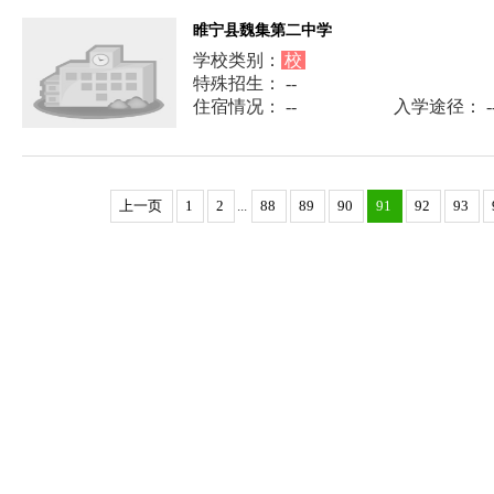
睢宁县魏集第二中学
学校类别：
校
特殊招生： --
住宿情况： --
入学途径： -
上一页
1
2
...
88
89
90
91
92
93