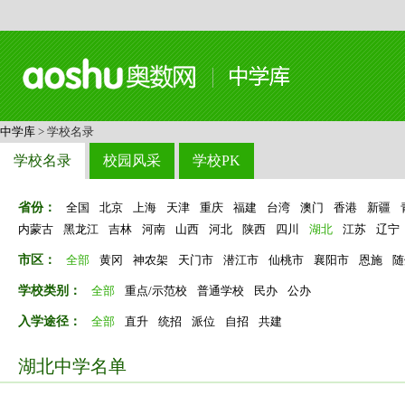
中学库
> 学校名录
学校名录
校园风采
学校PK
省份：
全国
北京
上海
天津
重庆
福建
台湾
澳门
香港
新疆
内蒙古
黑龙江
吉林
河南
山西
河北
陕西
四川
湖北
江苏
辽宁
市区：
全部
黄冈
神农架
天门市
潜江市
仙桃市
襄阳市
恩施
随
学校类别：
全部
重点/示范校
普通学校
民办
公办
入学途径：
全部
直升
统招
派位
自招
共建
湖北中学名单