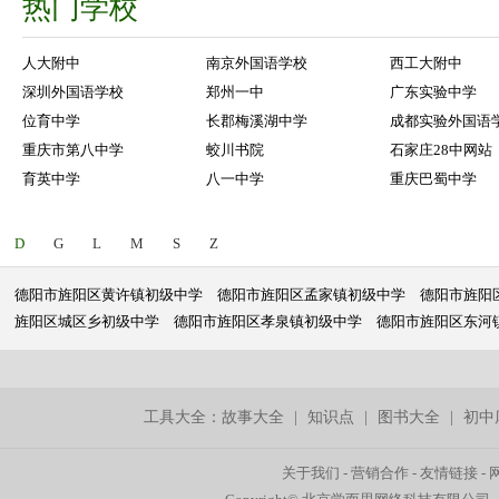
热门学校
人大附中
南京外国语学校
西工大附中
深圳外国语学校
郑州一中
广东实验中学
位育中学
长郡梅溪湖中学
成都实验外国语
重庆市第八中学
蛟川书院
石家庄28中网站
育英中学
八一中学
重庆巴蜀中学
D
G
L
M
S
Z
德阳市旌阳区黄许镇初级中学
德阳市旌阳区孟家镇初级中学
德阳市旌阳
旌阳区城区乡初级中学
德阳市旌阳区孝泉镇初级中学
德阳市旌阳区东河
工具大全：
故事大全
|
知识点
|
图书大全
|
初中
关于我们
-
营销合作
-
友情链接
-