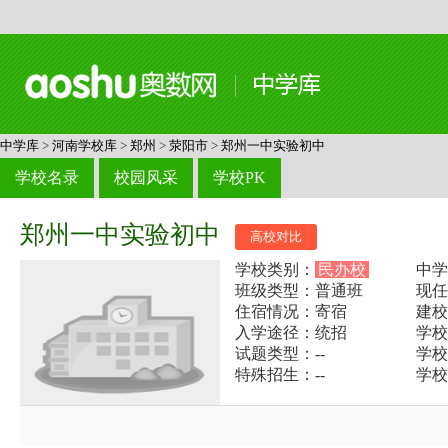
中学库
>
河南学校库
>
郑州
>
荥阳市
>
郑州一中实验初中
学校名录
校园风采
学校PK
郑州一中实验初中
高校对比
学校类别：
民办校
中学
班级类型：普通班
现任
住宿情况：寄宿
建校
入学途径：统招
学校电
试题类型：--
学校
特殊招生：--
学校网址