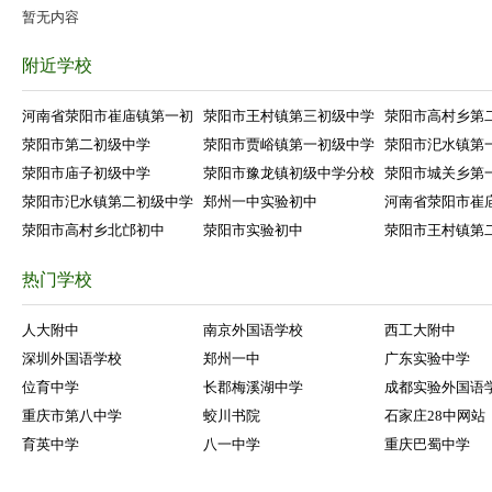
暂无内容
附近学校
河南省荥阳市崔庙镇第一初
荥阳市王村镇第三初级中学
荥阳市高村乡第
荥阳市第二初级中学
荥阳市贾峪镇第一初级中学
荥阳市汜水镇第
荥阳市庙子初级中学
荥阳市豫龙镇初级中学分校
荥阳市城关乡第
荥阳市汜水镇第二初级中学
郑州一中实验初中
河南省荥阳市崔
荥阳市高村乡北邙初中
荥阳市实验初中
荥阳市王村镇第
热门学校
人大附中
南京外国语学校
西工大附中
深圳外国语学校
郑州一中
广东实验中学
位育中学
长郡梅溪湖中学
成都实验外国语
重庆市第八中学
蛟川书院
石家庄28中网站
育英中学
八一中学
重庆巴蜀中学