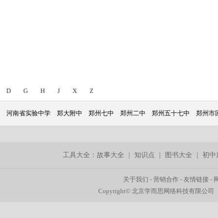
D
G
H
J
X
Z
河南省实验中学
郑大附中
郑州七中
郑州二中
郑州五十七中
郑州市
工具大全：
故事大全
|
知识点
|
图书大全
|
初中
关于我们
-
营销合作
-
友情链接
-
Copyright© 北京学而思网络科技有限公司