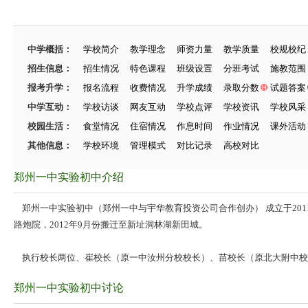
中学概括：
学校简介
教学理念
师资力量
教学质量
校规校纪
招生信息：
招生情况
特色课程
班级设置
分班考试
施教范围
报考升学：
报名流程
收费情况
升学成绩
录取分数
试题答案
中学互动：
学校访谈
网友互动
学校点评
学校资讯
学校风采
校园生活：
食堂情况
住宿情况
作息时间
作业情况
课外活动
其他信息：
学校环境
管理模式
对比记录
高校对比
郑州一中实验初中介绍
郑州一中实验初中（郑州一中与宇华教育投资公司合作创办） 成立于201
路炮院，2012年9月份搬迁至新址洞林湖新田城。
执行校长两位、崔校长（原一中汝州分校校长）、苗校长（原北大附中校
郑州一中实验初中讨论