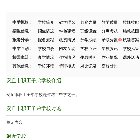
中学概括：
学校简介
教学理念
师资力量
教学质量
校规校纪
招生信息：
招生情况
特色课程
班级设置
分班考试
施教范围
报考升学：
报名流程
收费情况
升学成绩
录取分数
试题答案
中学互动：
学校访谈
网友互动
学校点评
学校资讯
学校风采
校园生活：
食堂情况
住宿情况
作息时间
作业情况
课外活动
其他信息：
学校环境
管理模式
对比记录
高校对比
安丘市职工子弟学校介绍
安丘市职工子弟学校是潍坊市中学之一。
安丘市职工子弟学校讨论
暂无内容
附近学校