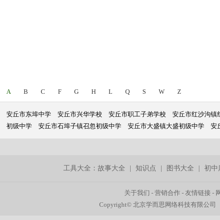
A
B
C
F
G
H
L
Q
S
W
Z
安丘市东埠中学
安丘市兴华学校
安丘市职工子弟学校
安丘市红沙沟镇
初级中学
安丘市石埠子镇召忽初级中学
安丘市大盛镇大盛初级中学
安
工具大全：
故事大全
|
知识点
|
图书大全
|
初中
关于我们
-
营销合作
-
友情链接
-
Copyright© 北京学而思网络科技有限公司