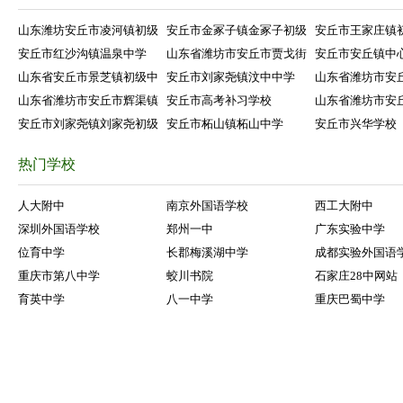
山东潍坊安丘市凌河镇初级
安丘市金冢子镇金冢子初级
安丘市王家庄镇
安丘市红沙沟镇温泉中学
山东省潍坊市安丘市贾戈街
安丘市安丘镇中
山东省安丘市景芝镇初级中
安丘市刘家尧镇汶中中学
山东省潍坊市安
山东省潍坊市安丘市辉渠镇
安丘市高考补习学校
山东省潍坊市安
安丘市刘家尧镇刘家尧初级
安丘市柘山镇柘山中学
安丘市兴华学校
热门学校
人大附中
南京外国语学校
西工大附中
深圳外国语学校
郑州一中
广东实验中学
位育中学
长郡梅溪湖中学
成都实验外国语
重庆市第八中学
蛟川书院
石家庄28中网站
育英中学
八一中学
重庆巴蜀中学