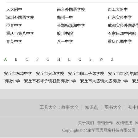
人大附中
南京外国语学校
西工大附中
深圳外国语学校
郑州一中
广东实验中学
位育中学
长郡梅溪湖中学
成都实验外国语
重庆市第八中学
蛟川书院
石家庄28中网站
育英中学
八一中学
重庆巴蜀中学
A
B
C
F
G
H
L
Q
S
W
Z
安丘市东埠中学
安丘市兴华学校
安丘市职工子弟学校
安丘市红沙沟镇
初级中学
安丘市石埠子镇召忽初级中学
安丘市大盛镇大盛初级中学
安
工具大全：
故事大全
|
知识点
|
图书大全
|
初中
关于我们
-
营销合作
-
友情链接
-
Copyright© 北京学而思网络科技有限公司