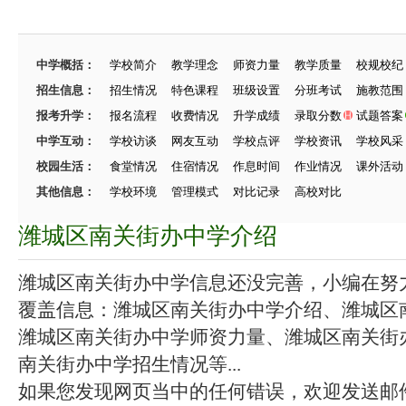
中学概括：
学校简介
教学理念
师资力量
教学质量
校规校纪
招生信息：
招生情况
特色课程
班级设置
分班考试
施教范围
报考升学：
报名流程
收费情况
升学成绩
录取分数
试题答案
中学互动：
学校访谈
网友互动
学校点评
学校资讯
学校风采
校园生活：
食堂情况
住宿情况
作息时间
作业情况
课外活动
其他信息：
学校环境
管理模式
对比记录
高校对比
潍城区南关街办中学介绍
潍城区南关街办中学信息还没完善，小编在努力施
覆盖信息：潍城区南关街办中学介绍、潍城区
潍城区南关街办中学师资力量、潍城区南关街
南关街办中学招生情况等...
如果您发现网页当中的任何错误，欢迎发送邮件（zhang