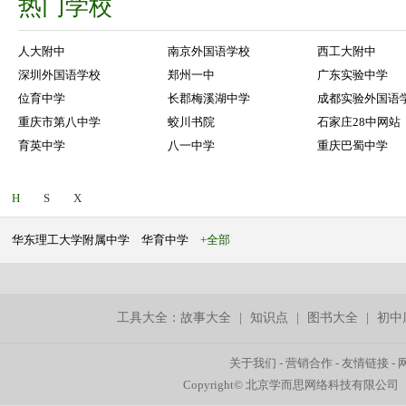
热门学校
人大附中
南京外国语学校
西工大附中
深圳外国语学校
郑州一中
广东实验中学
位育中学
长郡梅溪湖中学
成都实验外国语
重庆市第八中学
蛟川书院
石家庄28中网站
育英中学
八一中学
重庆巴蜀中学
H
S
X
华东理工大学附属中学
华育中学
+全部
工具大全：
故事大全
|
知识点
|
图书大全
|
初中
关于我们
-
营销合作
-
友情链接
-
Copyright© 北京学而思网络科技有限公司