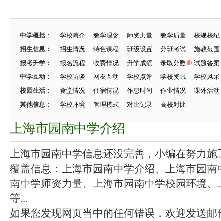
中学概括：
学校简介
教学理念
师资力量
教学质量
校规校纪
招生信息：
招生情况
特色课程
班级设置
分班考试
施教范围
报考升学：
报名流程
收费情况
升学成绩
录取分数
试题答案
中学互动：
学校访谈
网友互动
学校点评
学校资讯
学校风采
校园生活：
食堂情况
住宿情况
作息时间
作业情况
课外活动
其他信息：
学校环境
管理模式
对比记录
高校对比
上海市园南中学介绍
上海市园南中学信息还没完善，小编在努力施工中
覆盖信息：上海市园南中学介绍、上海市园南
南中学师资力量、上海市园南中学校园环境、
等...
如果您发现网页当中的任何错误，欢迎发送邮件（zhang