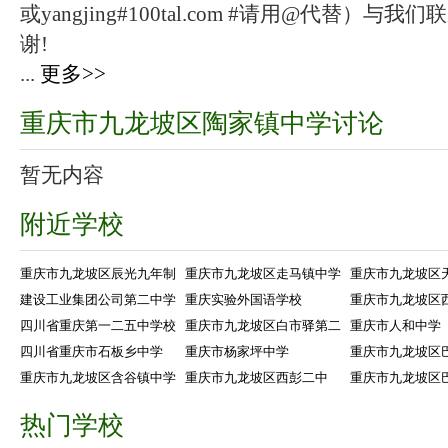
或yangjing#100tal.com #请用@代替
谢!
...
更多>>
重庆市九龙坡区陶家镇中学讨论
暂无内容
附近学校
重庆市九龙坡区辰光九年制
重庆市九龙坡区走马镇中学
重庆市九龙坡区
建设工业集团公司第二中学
重庆实验外国语学校
重庆市九龙坡区
四川省重庆第一二五中学校
重庆市九龙坡区白市驿第二
重庆市人和中学
四川省重庆市石板乡中学
重庆市杨家坪中学
重庆市九龙坡区
重庆市九龙坡区含谷镇中学
重庆市九龙坡区西彭二中
重庆市九龙坡区
热门学校