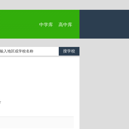
中学库
高中库
号