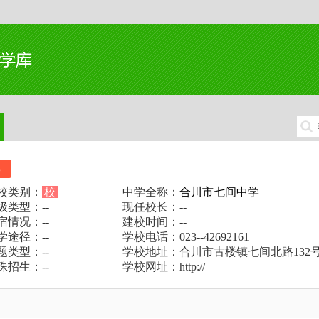
比
校类别：
校
中学全称：
合川市七间中学
级类型：--
现任校长：--
宿情况：--
建校时间：--
学途径：--
学校电话：023--42692161
题类型：--
学校地址：合川市古楼镇七间北路132
殊招生：--
学校网址：http://