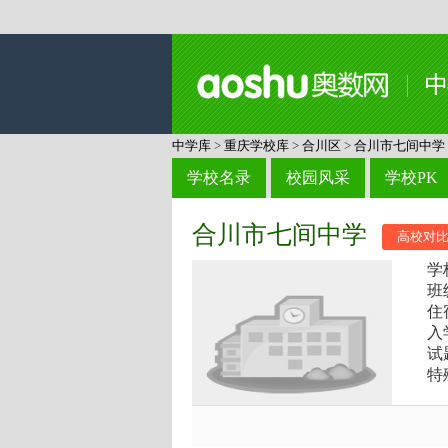
中学库
>
重庆学校库
>
合川区
>
合川市七间中学
学校名录
校园风采
学校PK
合川市七间中学
高校对
学
班
住
入
试
特