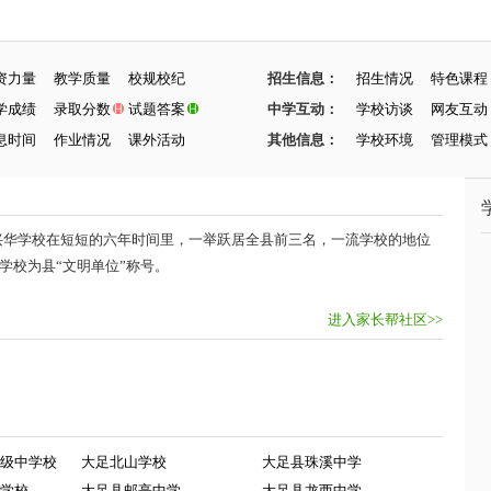
资力量
教学质量
校规校纪
招生信息：
招生情况
特色课程
学成绩
录取分数
试题答案
中学互动：
学校访谈
网友互动
息时间
作业情况
课外活动
其他信息：
学校环境
管理模式
兴华学校在短短的六年时间里，一举跃居全县前三名，一流学校的地位
学校为县“文明单位”称号。
进入家长帮社区>>
级中学校
大足北山学校
大足县珠溪中学
学校
大足县邮亭中学
大足县龙西中学