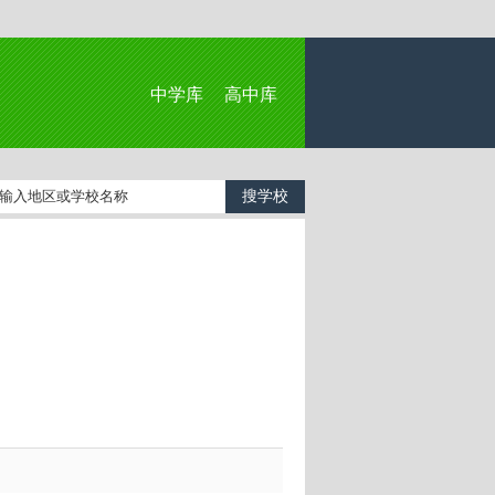
中学库
高中库