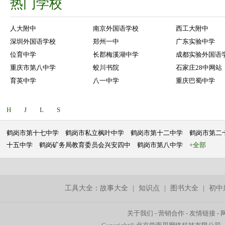
热门学校
人大附中
南京外国语学校
西工大附中
深圳外国语学校
郑州一中
广东实验中学
位育中学
长郡梅溪湖中学
成都实验外国语
重庆市第八中学
蛟川书院
石家庄28中网站
育英中学
八一中学
重庆巴蜀中学
H
J
L
S
鹤岗市第十七中学
鹤岗市私立枫叶中学
鹤岗市第十二中学
鹤岗市第二
十五中学
鹤岗矿务局教育委员会兴安四中
鹤岗市第八中学
+全部
工具大全：
故事大全
|
知识点
|
图书大全
|
初中
关于我们
-
营销合作
-
友情链接
-