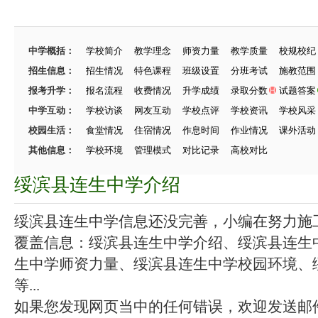
中学概括：
学校简介
教学理念
师资力量
教学质量
校规校纪
招生信息：
招生情况
特色课程
班级设置
分班考试
施教范围
报考升学：
报名流程
收费情况
升学成绩
录取分数
试题答案
中学互动：
学校访谈
网友互动
学校点评
学校资讯
学校风采
校园生活：
食堂情况
住宿情况
作息时间
作业情况
课外活动
其他信息：
学校环境
管理模式
对比记录
高校对比
绥滨县连生中学介绍
绥滨县连生中学信息还没完善，小编在努力施工中
覆盖信息：绥滨县连生中学介绍、绥滨县连生
生中学师资力量、绥滨县连生中学校园环境、
等...
如果您发现网页当中的任何错误，欢迎发送邮件（zhang