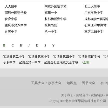
人大附中
南京外国语学校
西工大附中
深圳外国语学校
郑州一中
广东实验中学
位育中学
长郡梅溪湖中学
成都实验外国语
重庆市第八中学
蛟川书院
石家庄28中网站
育英中学
八一中学
重庆巴蜀中学
B
C
H
J
R
S
Y
宝清县第二中学
宝清县第三中学
宝清县第四中学
宝清县煤矿学校
宝
子乡中学
宝清县第一中学
宝清县七星泡镇义合学校
+全部
工具大全：
故事大全
|
知识点
|
图书大全
|
初中
关于我们
-
营销合作
-
友情链接
-
Copyright© 北京学而思网络科技有限公司