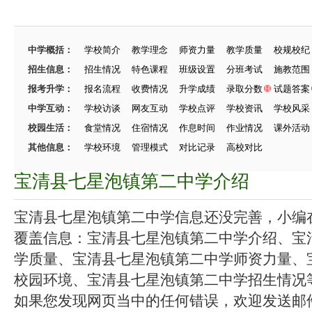
中学概括：
学校简介
教学理念
师资力量
教学质量
校规校纪
招生信息：
招生情况
特色课程
班级设置
分班考试
施教范围
报考升学：
报名流程
收费情况
升学成绩
录取分数
试题答案
中学互动：
学校访谈
网友互动
学校点评
学校资讯
学校风采
校园生活：
食堂情况
住宿情况
作息时间
作业情况
课外活动
其他信息：
学校环境
管理模式
对比记录
高校对比
宝清县七星泡镇第二中学介绍
宝清县七星泡镇第二中学信息还没完善，小编在努
覆盖信息：宝清县七星泡镇第二中学介绍、宝
学质量、宝清县七星泡镇第二中学师资力量、
校园环境、宝清县七星泡镇第二中学招生情况等.
如果您发现网页当中的任何错误，欢迎发送邮件（zhang