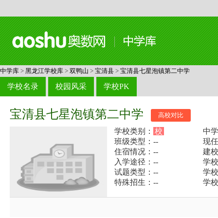
中学库
>
黑龙江学校库
>
双鸭山
>
宝清县
>
宝清县七星泡镇第二中学
学校名录
校园风采
学校PK
宝清县七星泡镇第二中学
高校对比
学校类别：
校
中
班级类型：--
现任
住宿情况：--
建校
入学途径：--
学校电
试题类型：--
学
特殊招生：--
学校网