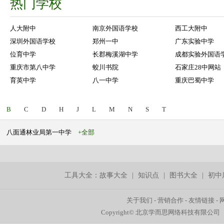
热门学校
人大附中
南京外国语学校
西工大附中
深圳外国语学校
郑州一中
广东实验中学
位育中学
长郡梅溪湖中学
成都实验外国语
重庆市第八中学
蛟川书院
石家庄28中网站
育英中学
八一中学
重庆巴蜀中学
B
C
D
H
J
L
M
N
S
T
八面通林业局第一中学
+全部
工具大全：
故事大全
|
知识点
|
图书大全
|
初中
关于我们
-
营销合作
-
友情链接
-
Copyright© 北京学而思网络科技有限公司