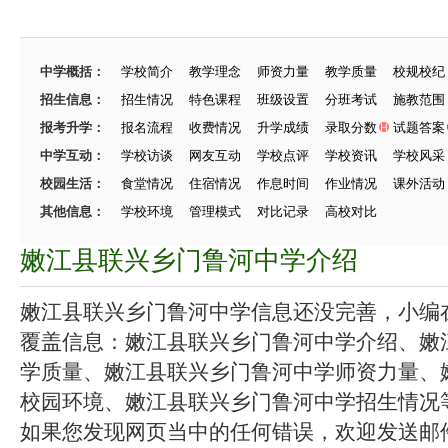
中学概括：
学校简介
教学理念
师资力量
教学质量
校规校纪
招生信息：
招生情况
特色课程
班级设置
分班考试
施教范围
报考升学：
报名流程
收费情况
升学成绩
录取分数
试题答案
中学互动：
学校访谈
网友互动
学校点评
学校资讯
学校风采
校园生活：
食堂情况
住宿情况
作息时间
作业情况
课外活动
其他信息：
学校环境
管理模式
对比记录
高校对比
嫩江县联兴乡门鲁河中学介绍
嫩江县联兴乡门鲁河中学信息还没完善，小编在努
覆盖信息：嫩江县联兴乡门鲁河中学介绍、嫩
学质量、嫩江县联兴乡门鲁河中学师资力量、
校园环境、嫩江县联兴乡门鲁河中学招生情况等.
如果您发现网页当中的任何错误，欢迎发送邮件（zhang