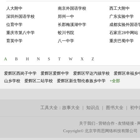
人大附中
南京外国语学校
西工大附中
深圳外国语学校
郑州一中
广东实验中学
位育中学
长郡梅溪湖中学
成都实验外国语
重庆市第八中学
蛟川书院
石家庄28中网站
育英中学
八一中学
重庆巴蜀中学
A
B
H
N
S
T
W
X
Z
爱辉区西岗子中学
爱辉区爱辉中学
爱辉区罕达汽镇学校
爱辉区幸福乡
山乡学校
爱辉区二站学校
爱辉区新生鄂伦春族乡中学
+全部
工具大全：
故事大全
|
知识点
|
图书大全
|
初中
关于我们
-
营销合作
-
友情链接
-
Copyright© 北京学而思网络科技有限公司