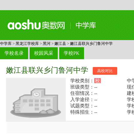
中学库
>
黑龙江学校库
>
黑河
>
嫩江县
>
嫩江县联兴乡门鲁河中学
学校名录
校园风采
学校PK
嫩江县联兴乡门鲁河中学
高校对比
学校类别：
校
中
班级类型：--
现
住宿情况：--
建
入学途径：--
学校
试题类型：--
学
特殊招生：--
学校