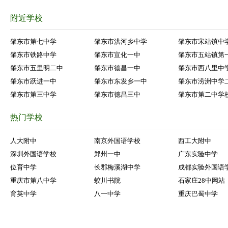
附近学校
肇东市第七中学
肇东市洪河乡中学
肇东市宋站镇中
肇东市铁路中学
肇东市宣化一中
肇东市五站镇第
肇东市五里明二中
肇东市德昌一中
肇东市西八里中
肇东市跃进一中
肇东市东发乡一中
肇东市涝洲中学
肇东市第三中学
肇东市德昌三中
肇东市第二中学
热门学校
人大附中
南京外国语学校
西工大附中
深圳外国语学校
郑州一中
广东实验中学
位育中学
长郡梅溪湖中学
成都实验外国语
重庆市第八中学
蛟川书院
石家庄28中网站
育英中学
八一中学
重庆巴蜀中学