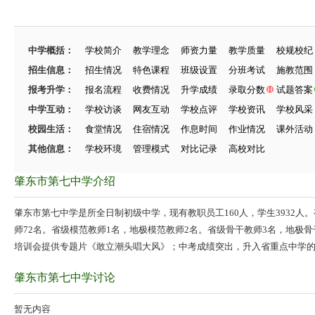
中学概括：
学校简介
教学理念
师资力量
教学质量
校规校纪
招生信息：
招生情况
特色课程
班级设置
分班考试
施教范围
报考升学：
报名流程
收费情况
升学成绩
录取分数
试题答案
中学互动：
学校访谈
网友互动
学校点评
学校资讯
学校风采
校园生活：
食堂情况
住宿情况
作息时间
作业情况
课外活动
其他信息：
学校环境
管理模式
对比记录
高校对比
肇东市第七中学介绍
肇东市第七中学是所全日制初级中学，现有教职员工160人，学生3932人
师72名。省级模范教师1名，地极模范教师2名。省级骨干教师3名，地极骨
培训会提供专题片《敢立潮头唱大风》；中考成绩突出，升入省重点中学
肇东市第七中学讨论
暂无内容