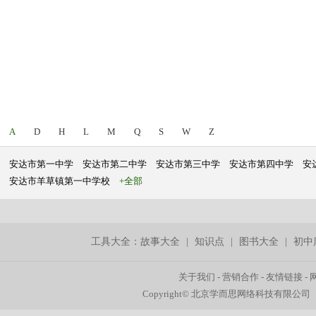
A
D
H
L
M
Q
S
W
Z
安达市第一中学
安达市第二中学
安达市第三中学
安达市第四中学
安
安达市羊草镇第一中学校
+全部
工具大全：
故事大全
|
知识点
|
图书大全
|
初中
关于我们
-
营销合作
-
友情链接
-
Copyright© 北京学而思网络科技有限公司