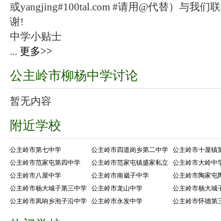
或yangjing#100tal.com #请用@代替
谢!
中学小贴士
...
更多>>
公主岭市柳杨中学讨论
暂无内容
附近学校
公主岭市第七中学
公主岭市四道岗乡第二中学
公主岭市十屋镇
公主岭市范家屯第四中学
公主岭市范家屯镇盛家私立
公主岭市大岭中
公主岭市八屋中学
公主岭市南崴子中学
公主岭市陶家屯
公主岭市杨大城子第三中学
公主岭市龙山中学
公主岭市杨大城
公主岭市凤响乡泡子沿中学
公主岭市永发中学
公主岭市怀德第