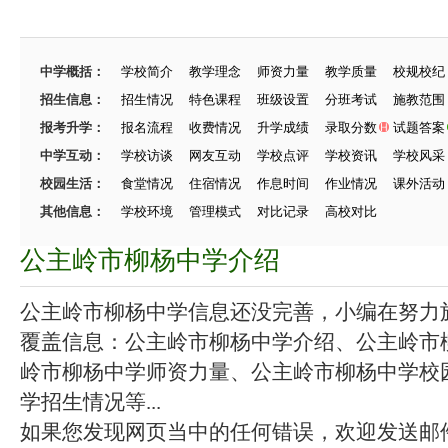
中学概括：
学校简介
教学理念
师资力量
教学质量
校规校纪
招生信息：
招生情况
特色课程
班级设置
分班考试
施教范围
报考升学：
报名流程
收费情况
升学成绩
录取分数
试题答案
中学互动：
学校访谈
网友互动
学校点评
学校资讯
学校风采
校园生活：
食堂情况
住宿情况
作息时间
作业情况
课外活动
其他信息：
学校环境
管理模式
对比记录
高校对比
公主岭市柳杨中学介绍
公主岭市柳杨中学信息还没完善，小编在努力施工
覆盖信息：公主岭市柳杨中学介绍、公主岭市
岭市柳杨中学师资力量、公主岭市柳杨中学校
学招生情况等...
如果您发现网页当中的任何错误，欢迎发送邮件（zhang