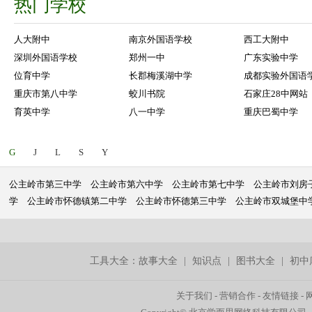
热门学校
人大附中
南京外国语学校
西工大附中
深圳外国语学校
郑州一中
广东实验中学
位育中学
长郡梅溪湖中学
成都实验外国语
重庆市第八中学
蛟川书院
石家庄28中网站
育英中学
八一中学
重庆巴蜀中学
G
J
L
S
Y
公主岭市第三中学
公主岭市第六中学
公主岭市第七中学
公主岭市刘房
学
公主岭市怀德镇第二中学
公主岭市怀德第三中学
公主岭市双城堡中
工具大全：
故事大全
|
知识点
|
图书大全
|
初中
关于我们
-
营销合作
-
友情链接
-