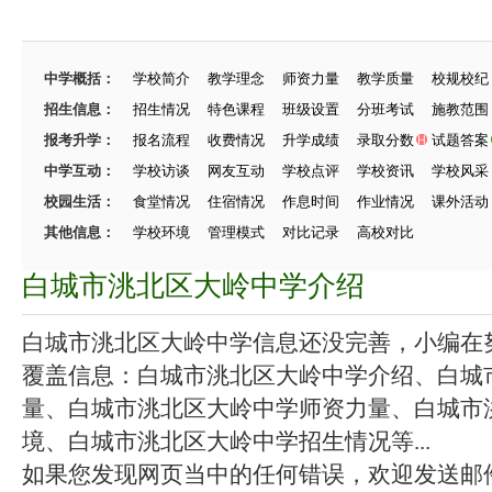
中学概括：
学校简介
教学理念
师资力量
教学质量
校规校纪
招生信息：
招生情况
特色课程
班级设置
分班考试
施教范围
报考升学：
报名流程
收费情况
升学成绩
录取分数
试题答案
中学互动：
学校访谈
网友互动
学校点评
学校资讯
学校风采
校园生活：
食堂情况
住宿情况
作息时间
作业情况
课外活动
其他信息：
学校环境
管理模式
对比记录
高校对比
白城市洮北区大岭中学介绍
白城市洮北区大岭中学信息还没完善，小编在努力
覆盖信息：白城市洮北区大岭中学介绍、白城
量、白城市洮北区大岭中学师资力量、白城市
境、白城市洮北区大岭中学招生情况等...
如果您发现网页当中的任何错误，欢迎发送邮件（zhang