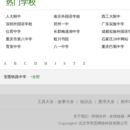
热门学校
人大附中
南京外国语学校
西工大附中
深圳外国语学校
郑州一中
广东实验中学
位育中学
长郡梅溪湖中学
成都实验外国语
重庆市第八中学
蛟川书院
石家庄28中网站
育英中学
八一中学
重庆巴蜀中学
A
B
C
D
H
J
S
T
Z
安图铁路中学
+全部
工具大全：
故事大全
|
知识点
|
图书大全
|
初中
关于我们
-
营销合作
-
友情链接
-
Copyright© 北京学而思网络科技有限公司