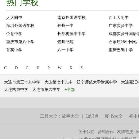
热门学校
人大附中
南京外国语学校
西工大附中
深圳外国语学校
郑州一中
广东实验中学
位育中学
长郡梅溪湖中学
成都实验外国语
重庆市第八中学
蛟川书院
石家庄28中网站
育英中学
八一中学
重庆巴蜀中学
C
D
G
H
P
W
X
Z
大连市第三十九中学
大连第七十九中
辽宁师范大学附属中学
大连嘉汇
大连格致中学
大连市第六中学
+全部
工具大全：
故事大全
|
知识点
|
图书大全
|
初中
关于我们
-
营销合作
-
友情链接
-