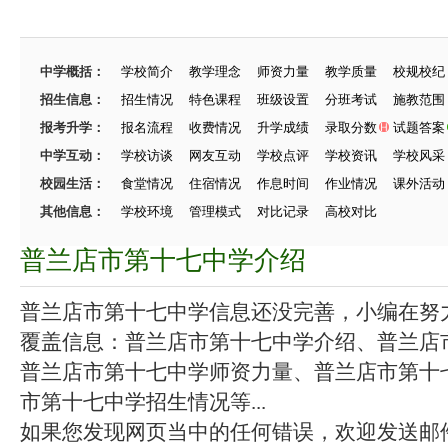
中学概括：
学校简介
教学理念
师资力量
教学质量
校规校纪
招生信息：
招生情况
特色课程
班级设置
分班考试
施教范围
报考升学：
报名流程
收费情况
升学成绩
录取分数
试题答案
中学互动：
学校访谈
网友互动
学校点评
学校资讯
学校风采
校园生活：
食堂情况
住宿情况
作息时间
作业情况
课外活动
其他信息：
学校环境
管理模式
对比记录
高校对比
普兰店市第十七中学介绍
普兰店市第十七中学信息还没完善，小编在努力施
覆盖信息：普兰店市第十七中学介绍、普兰店
普兰店市第十七中学师资力量、普兰店市第十
市第十七中学招生情况等...
如果您发现网页当中的任何错误，欢迎发送邮件（zhang