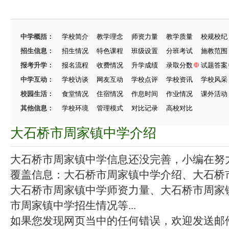
中学概括：
学校简介
教学理念
师资力量
教学质量
校规校纪
招生信息：
招生情况
特色课程
班级设置
分班考试
施教范围
报考升学：
报名流程
收费情况
升学成绩
录取分数
试题答案
中学互动：
学校访谈
网友互动
学校点评
学校资讯
学校风采
校园生活：
食堂情况
住宿情况
作息时间
作业情况
课外活动
其他信息：
学校环境
管理模式
对比记录
高校对比
大石桥市周家镇中学介绍
大石桥市周家镇中学信息还没完善，小编在努力施
覆盖信息：大石桥市周家镇中学介绍、大石桥
大石桥市周家镇中学师资力量、大石桥市周家
市周家镇中学招生情况等...
如果您发现网页当中的任何错误，欢迎发送邮件（zhang