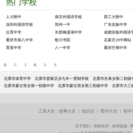
热门学校
人大附中
南京外国语学校
西工大附中
深圳外国语学校
郑州一中
广东实验中学
位育中学
长郡梅溪湖中学
成都实验外国语
重庆市第八中学
蛟川书院
石家庄28中网站
育英中学
八一中学
重庆巴蜀中学
B
C
J
K
L
S
北票市体育中学
北票市娄家店乡九年一贯制学校
北票市长皋乡第二初级
北票市蒙古营乡第一初级中学
北票市蒙古营乡第三初级中学
北票市大三
工具大全：
故事大全
|
知识点
|
图书大全
|
初中
关于我们
-
营销合作
-
友情链接
-