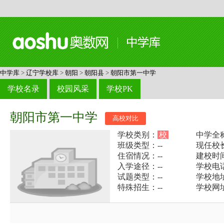
中学库
>
辽宁学校库
>
朝阳
>
朝阳县
>
朝阳市第一中学
学校名录
校园风采
学校PK
朝阳市第一中学
高校对比
学校类别：
校
中学全
班级类型：--
现任校长
住宿情况：--
建校时间
入学途径：--
学校电话：
试题类型：--
学校地
特殊招生：--
学校网址：