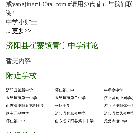
或yangjing#100tal.com #请用@代替
谢!
中学小贴士
...
更多>>
济阳县崔寨镇青宁中学讨论
暂无内容
附近学校
济阳县创新中学
怀仁镇二中
牛堡乡中学
玉皇庙镇第一中学
玉皇庙镇第二中学
济阳县竟业园学
山东省济阳县第四中学
张坊中学
济阳县济阳镇中
赵奎元乡中学
济阳县孙耿镇中学
济阳县仁风镇中
怀仁镇一中
山东省济阳县第十中学
龙桑寺镇中学