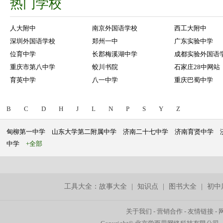
热门学校
人大附中
南京外国语学校
西工大附中
深圳外国语学校
郑州一中
广东实验中学
位育中学
长郡梅溪湖中学
成都实验外国语
重庆市第八中学
蛟川书院
石家庄28中网站
育英中学
八一中学
重庆巴蜀中学
B
C
D
H
J
L
N
P
S
Y
Z
甸柳第一中学
山东大学第二附属中学
济南二十七中学
济南育贤中学
中学
+全部
工具大全：
故事大全
|
知识点
|
图书大全
|
初中
关于我们
-
营销合作
-
友情链接
-