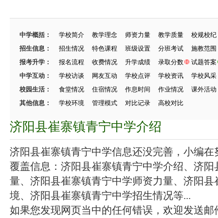
中学概括：
学校简介
教学理念
师资力量
教学质量
校规校纪
招生信息：
招生情况
特色课程
班级设置
分班考试
施教范围
报考升学：
报名流程
收费情况
升学成绩
录取分数
试题答案
中学互动：
学校访谈
网友互动
学校点评
学校资讯
学校风采
校园生活：
食堂情况
住宿情况
作息时间
作业情况
课外活动
其他信息：
学校环境
管理模式
对比记录
高校对比
济阳县崔寨镇青宁中学介绍
济阳县崔寨镇青宁中学信息还没完善，小编在努力
覆盖信息：济阳县崔寨镇青宁中学介绍、济阳
量、济阳县崔寨镇青宁中学师资力量、济阳县
境、济阳县崔寨镇青宁中学招生情况等...
如果您发现网页当中的任何错误，欢迎发送邮件（zhang