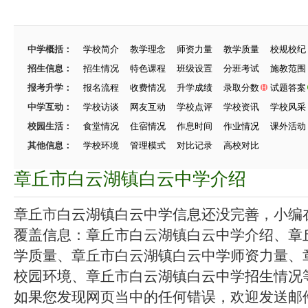
中学概括：
学校简介
教学理念
师资力量
教学质量
校规校纪
招生信息：
招生情况
特色课程
班级设置
分班考试
施教范围
报考升学：
报名流程
收费情况
升学成绩
录取分数
试题答案
中学互动：
学校访谈
网友互动
学校点评
学校资讯
学校风采
校园生活：
食堂情况
住宿情况
作息时间
作业情况
课外活动
其他信息：
学校环境
管理模式
对比记录
高校对比
章丘市白云湖镇白云中学介绍
章丘市白云湖镇白云中学信息还没完善，小编在努
覆盖信息：章丘市白云湖镇白云中学介绍、章
学质量、章丘市白云湖镇白云中学师资力量、
校园环境、章丘市白云湖镇白云中学招生情况等.
如果您发现网页当中的任何错误，欢迎发送邮件（zhang