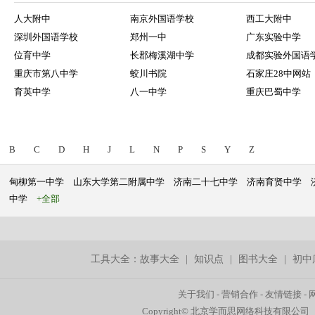
人大附中
南京外国语学校
西工大附中
深圳外国语学校
郑州一中
广东实验中学
位育中学
长郡梅溪湖中学
成都实验外国语
重庆市第八中学
蛟川书院
石家庄28中网站
育英中学
八一中学
重庆巴蜀中学
B
C
D
H
J
L
N
P
S
Y
Z
甸柳第一中学
山东大学第二附属中学
济南二十七中学
济南育贤中学
中学
+全部
工具大全：
故事大全
|
知识点
|
图书大全
|
初中
关于我们
-
营销合作
-
友情链接
-
Copyright© 北京学而思网络科技有限公司