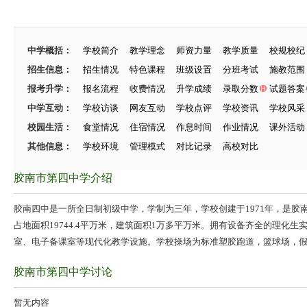
中学概括：
学校简介
教学理念
师资力量
教学质量
校规校纪
招生信息：
招生情况
特色课程
班级设置
分班考试
施教范围
报考升学：
报名流程
收费情况
升学成绩
录取分数
试题答案
中学互动：
学校访谈
网友互动
学校点评
学校资讯
学校风采
校园生活：
食堂情况
住宿情况
作息时间
作业情况
课外活动
其他信息：
学校环境
管理模式
对比记录
高校对比
胶南市第四中学介绍
胶南四中是一所全日制初级中学，学制为三年，学校创建于1971年，是胶
占地面积19744.4平万米，建筑面积1万多平万米。拥有设备齐全的理化
室、电子备课室等现代化教学设施。学校操场为标准塑胶跑道，篮球场，
胶南市第四中学讨论
暂无内容