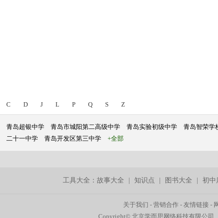
C
D
J
L
P
Q
S
Z
青岛超银中学
青岛市城阳第二高级中学
青岛实验初级中学
青岛智荣学
二十一中学
青岛开发区第三中学
+全部
工具大全：
故事大全
|
知识点
|
图书大全
|
初中
关于我们
-
营销合作
-
友情链接
-
Copyright© 北京学而思网络科技有限公司