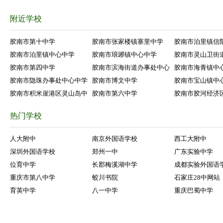
附近学校
胶南市第十中学
胶南市张家楼镇寨里中学
胶南市泊里镇信
胶南市泊里镇中心中学
胶南市琅琊镇中心中学
胶南市灵山卫街
胶南市第四中学
胶南市滨海街道办事处中心
胶南市海青镇中
胶南市隐珠办事处中心中学
胶南市博文中学
胶南市宝山镇中
胶南市积米崖港区灵山岛中
胶南市第六中学
胶南市胶河经济
热门学校
人大附中
南京外国语学校
西工大附中
深圳外国语学校
郑州一中
广东实验中学
位育中学
长郡梅溪湖中学
成都实验外国语
重庆市第八中学
蛟川书院
石家庄28中网站
育英中学
八一中学
重庆巴蜀中学