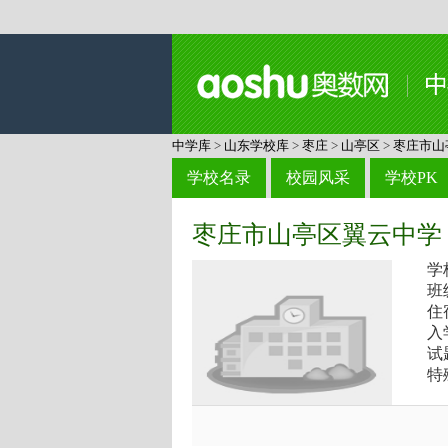
中学库
>
山东学校库
>
枣庄
>
山亭区
>
枣庄市山
学校名录
校园风采
学校PK
枣庄市山亭区翼云中学
学
班
住
入
试
特