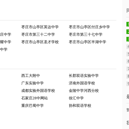
枣庄市山亭区英达中学
枣庄市山亭区付庄乡中学
庄中学
枣庄市第三十二中学
枣庄市第三十七中学
耀中学
枣庄市山亭区圣才学校
枣庄市山亭区半湖中学
中学
西工大附中
长郡双语实验中学
广东实验中学
济南外国语学校
成都实验外国语学校
金陵中学河西分校
石家庄28中网站
徐汇中学
重庆巴蜀中学
协和双语学校