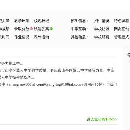
资力量
教学质量
校规校纪
招生信息：
招生情况
特色课程
学成绩
录取分数
试题答案
中学互动：
学校访谈
网友互动
息时间
作业情况
课外活动
其他信息：
学校环境
管理模式
力施工中...
庄市山亭区翼云中学教学质量、枣庄市山亭区翼云中学师资力量、枣庄
中学招生情况等...
ran#100tal.com或yangjing#100tal.com #请用@代替）与我们
进入家长帮社区>>