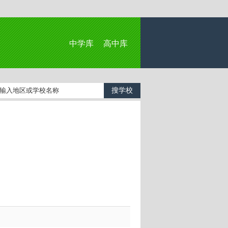
中学库
高中库