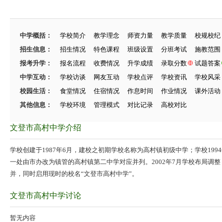
中学概括：
学校简介
教学理念
师资力量
教学质量
校规校纪
招生信息：
招生情况
特色课程
班级设置
分班考试
施教范围
报考升学：
报名流程
收费情况
升学成绩
录取分数
试题答案
中学互动：
学校访谈
网友互动
学校点评
学校资讯
学校风采
校园生活：
食堂情况
住宿情况
作息时间
作业情况
课外活动
其他信息：
学校环境
管理模式
对比记录
高校对比
文登市高村中学介绍
学校创建于1987年6月，建校之初期学校名称为高村镇初级中学；学校19
一处由市办改为镇管的高村镇第二中学对应并列。2002年7月学校布局调
并，同时启用现时的校名“文登市高村中学”。
文登市高村中学讨论
暂无内容