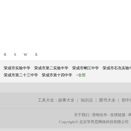
R
S
W
X
荣成市实验中学
荣成市第二实验中学
荣成市蜊江中学
荣成市石岛实验
荣成市第二十三中学
荣成市第十四中学
+全部
工具大全：
故事大全
|
知识点
|
图书大全
|
初中
关于我们
-
营销合作
-
友情链接
-
Copyright© 北京学而思网络科技有限公司