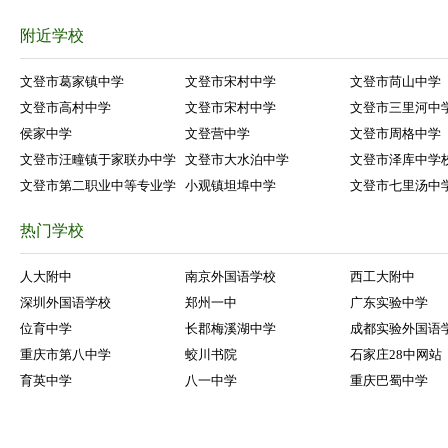
附近学校
文登市葛家镇中学
文登市宋村中学
文登市苘山中学
文登市高村中学
文登市宋村中学
文登市三里河中
侯家中学
文登营中学
文登市周格中学
文登市汪疃镇于家联办中学
文登市大水泊中学
文登市泽库中学
文登市第二职业中等专业学
小观镇坦埠中学
文登市七里汤中
热门学校
人大附中
南京外国语学校
西工大附中
深圳外国语学校
郑州一中
广东实验中学
位育中学
长郡梅溪湖中学
成都实验外国语
重庆市第八中学
蛟川书院
石家庄28中网站
育英中学
八一中学
重庆巴蜀中学