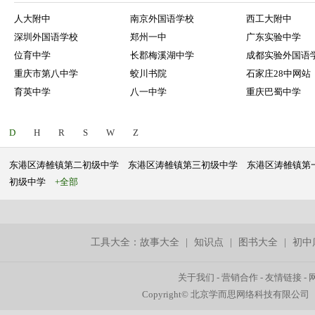
人大附中
南京外国语学校
西工大附中
深圳外国语学校
郑州一中
广东实验中学
位育中学
长郡梅溪湖中学
成都实验外国语
重庆市第八中学
蛟川书院
石家庄28中网站
育英中学
八一中学
重庆巴蜀中学
D
H
R
S
W
Z
东港区涛雒镇第二初级中学
东港区涛雒镇第三初级中学
东港区涛雒镇第
初级中学
+全部
工具大全：
故事大全
|
知识点
|
图书大全
|
初中
关于我们
-
营销合作
-
友情链接
-
Copyright© 北京学而思网络科技有限公司