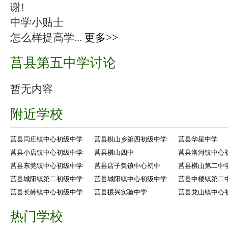
谢!
中学小贴士
怎么样提高学...
更多>>
莒县第五中学讨论
暂无内容
附近学校
莒县闫庄镇中心初级中学
莒县棋山乡第四初级中学
莒县华星中学
莒县小店镇中心初级中学
莒县棋山四中
莒县洛河镇中心
莒县东莞镇中心初级中学
莒县店子集镇中心初中
莒县棋山第二中
莒县城阳镇第二初级中学
莒县城阳镇中心初级中学
莒县中楼镇第二
莒县长岭镇中心初级中学
莒县振兴实验中学
莒县龙山镇中心
热门学校