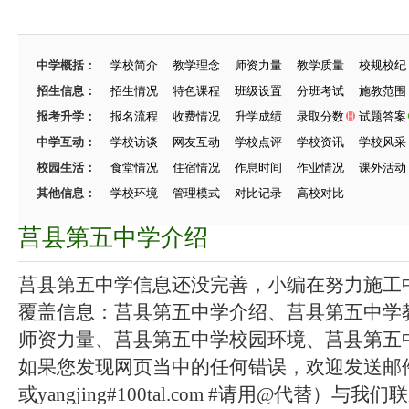
中学概括：
学校简介
教学理念
师资力量
教学质量
校规校纪
招生信息：
招生情况
特色课程
班级设置
分班考试
施教范围
报考升学：
报名流程
收费情况
升学成绩
录取分数
试题答案
中学互动：
学校访谈
网友互动
学校点评
学校资讯
学校风采
校园生活：
食堂情况
住宿情况
作息时间
作业情况
课外活动
其他信息：
学校环境
管理模式
对比记录
高校对比
莒县第五中学介绍
莒县第五中学信息还没完善，小编在努力施工中.
覆盖信息：莒县第五中学介绍、莒县第五中学
师资力量、莒县第五中学校园环境、莒县第五中学
如果您发现网页当中的任何错误，欢迎发送邮件（zhang
或yangjing#100tal.com #请用@代替