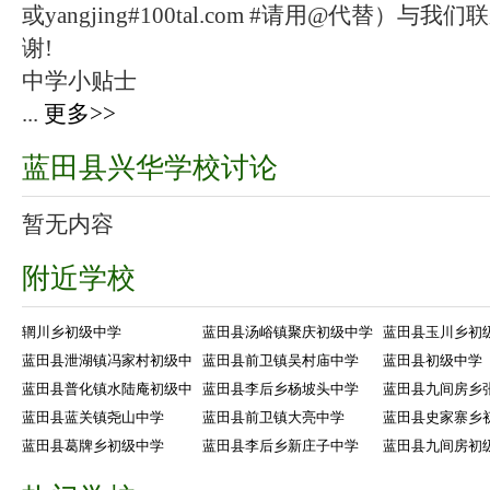
或yangjing#100tal.com #请用@代替
谢!
中学小贴士
...
更多>>
蓝田县兴华学校讨论
暂无内容
附近学校
辋川乡初级中学
蓝田县汤峪镇聚庆初级中学
蓝田县玉川乡初
蓝田县泄湖镇冯家村初级中
蓝田县前卫镇吴村庙中学
蓝田县初级中学
蓝田县普化镇水陆庵初级中
蓝田县李后乡杨坡头中学
蓝田县九间房乡
蓝田县蓝关镇尧山中学
蓝田县前卫镇大亮中学
蓝田县史家寨乡
蓝田县葛牌乡初级中学
蓝田县李后乡新庄子中学
蓝田县九间房初