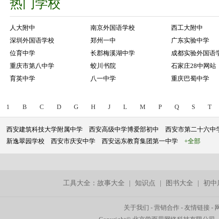
热门学校
人大附中
南京外国语学校
西工大附中
深圳外国语学校
郑州一中
广东实验中学
位育中学
长郡梅溪湖中学
成都实验外国语
重庆市第八中学
蛟川书院
石家庄28中网站
育英中学
八一中学
重庆巴蜀中学
1
B
C
D
G
H
J
L
M
P
Q
S
T
西安建筑科技大学附属中学
西安高级中学博爱部初中
西安市第二十六中
新逸翠园学校
西安市庆安中学
西安远东教育集团第一中学
+全部
工具大全：
故事大全
|
知识点
|
图书大全
|
初中
关于我们
-
营销合作
-
友情链接
-