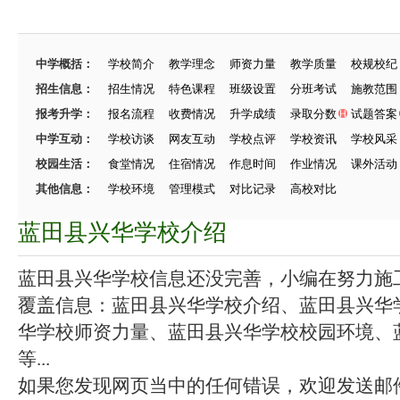
中学概括：
学校简介
教学理念
师资力量
教学质量
校规校纪
招生信息：
招生情况
特色课程
班级设置
分班考试
施教范围
报考升学：
报名流程
收费情况
升学成绩
录取分数
试题答案
中学互动：
学校访谈
网友互动
学校点评
学校资讯
学校风采
校园生活：
食堂情况
住宿情况
作息时间
作业情况
课外活动
其他信息：
学校环境
管理模式
对比记录
高校对比
蓝田县兴华学校介绍
蓝田县兴华学校信息还没完善，小编在努力施工中
覆盖信息：蓝田县兴华学校介绍、蓝田县兴华
华学校师资力量、蓝田县兴华学校校园环境、
等...
如果您发现网页当中的任何错误，欢迎发送邮件（zhang