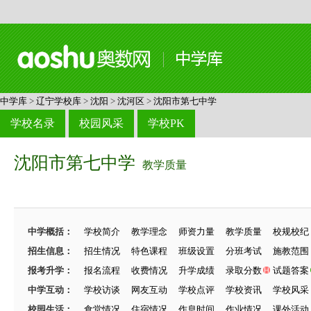
中学库
>
辽宁学校库
>
沈阳
>
沈河区
>
沈阳市第七中学
学校名录
校园风采
学校PK
沈阳市第七中学
教学质量
中学概括：
学校简介
教学理念
师资力量
教学质量
校规校纪
招生信息：
招生情况
特色课程
班级设置
分班考试
施教范围
报考升学：
报名流程
收费情况
升学成绩
录取分数
试题答案
中学互动：
学校访谈
网友互动
学校点评
学校资讯
学校风采
校园生活：
食堂情况
住宿情况
作息时间
作业情况
课外活动