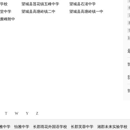
学校
望城县莲花镇五峰中学
望城县石渚中学
堂中学
望城县高塘岭镇二中
望城县高塘岭镇一中
糜峰附中
T
W
Y
Z
雅中学
怡雅中学
长郡雨花外国语学校
长郡芙蓉中学
湘郡未来实验学校