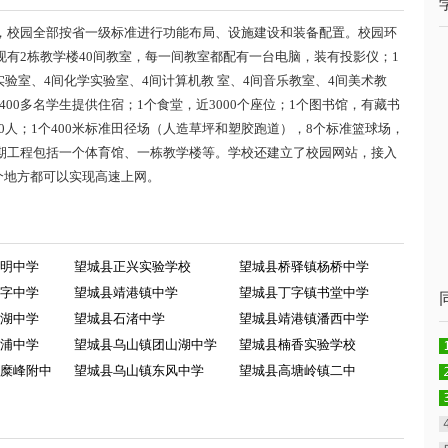
方米，校园全部按省一级标准进行功能布局、设施建设和装备配置。校园环
现有2栋教学楼40间教室，每一间教室都配有一台电脑，装有投影仪；1
验室、4间化学实验室、4间计算机教 室、4间音乐教室、4间美术教
400多名学生提供住宿；1个食堂，近3000个座位；1个图书馆，有藏书
500人；1个400米标准田径场（人造草坪和塑胶跑道），8个标准篮球场，
三期工程包括一个体育馆、一栋教学楼等。学校还建立了校园网站，接入
个地方都可以实现高速上网。
明中学
望城县正兴实验学校
望城县桥驿镇杨桥中学
字中学
望城县靖港镇中学
望城县丁字镇书堂中学
湖中学
望城县石渚中学
望城县靖港镇潘西中学
浦中学
望城县乌山镇团山湖中学
望城县楠香实验学校
糜峰附中
望城县乌山镇东风中学
望城县高塘岭镇二中