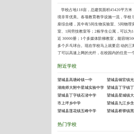
学校占地118亩，总建筑面积45420平
境非常优美。各项教育教学设施一流，学校 
座综合楼，其中有5间生物实验室、5间物理实
室、1间劳技教室等；2栋学生公寓，可以为1
近 30000册；1个多媒体阶梯教室，能容纳
多个乒乓球台。现在学校马上就要启 动的
了可以高速上网的光纤，在校园内的任意一
附近学校
望城县高塘岭镇一中
望城县铜官镇光
湖南师大附中星城实验中学
望城县丁字镇丁
望城县丁字镇石渚中学
望城县星城镇大
市上坪乡中学
望城县九江乡含
望城县莲花镇五峰中学
望城县桥驿镇黑
热门学校