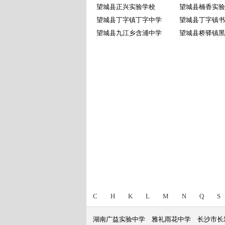
望城县正兴实验学校
望城县楠香实验
望城县丁字镇丁字中学
望城县丁字镇书
望城县九江乡含浦中学
望城县桥驿镇黑
C
H
K
L
M
N
Q
S
湖南广益实验中学
雅礼雨花中学
长沙市长