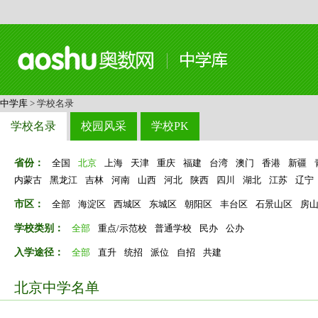
中学库
> 学校名录
学校名录
校园风采
学校PK
省份：
全国
北京
上海
天津
重庆
福建
台湾
澳门
香港
新疆
内蒙古
黑龙江
吉林
河南
山西
河北
陕西
四川
湖北
江苏
辽宁
市区：
全部
海淀区
西城区
东城区
朝阳区
丰台区
石景山区
房
学校类别：
全部
重点/示范校
普通学校
民办
公办
入学途径：
全部
直升
统招
派位
自招
共建
北京中学名单