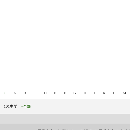
1
A
B
C
D
E
F
G
H
J
K
L
M
101中学
+全部