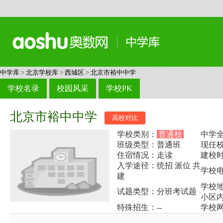
中学库
>
北京学校库
>
西城区
>
北京市裕中中学
学校名录
校园风采
学校PK
北京市裕中中学
高校对比
学校类别：
普通校
中学
班级类型：普通班
现任校
住宿情况：走读
建校时
入学途径：统招 派位 共
学校电
建
学校
试题类型：分班考试题
小区
特殊招生：--
学校网址：