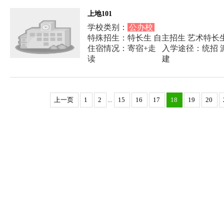
上地101
学校类别：
公办校
特殊招生：特长生 自主招生 艺术特长
住宿情况：寄宿+走
入学途径：统招 派
读
建
上一页
1
2
...
15
16
17
18
19
20