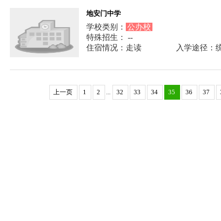
地安门中学
学校类别：
公办校
特殊招生： --
住宿情况：走读
入学途径：
上一页
1
2
...
32
33
34
35
36
37