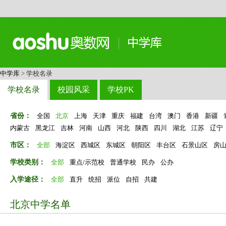
中学库
> 学校名录
学校名录
校园风采
学校PK
省份：
全国
北京
上海
天津
重庆
福建
台湾
澳门
香港
新疆
内蒙古
黑龙江
吉林
河南
山西
河北
陕西
四川
湖北
江苏
辽宁
市区：
全部
海淀区
西城区
东城区
朝阳区
丰台区
石景山区
房
学校类别：
全部
重点/示范校
普通学校
民办
公办
入学途径：
全部
直升
统招
派位
自招
共建
北京中学名单