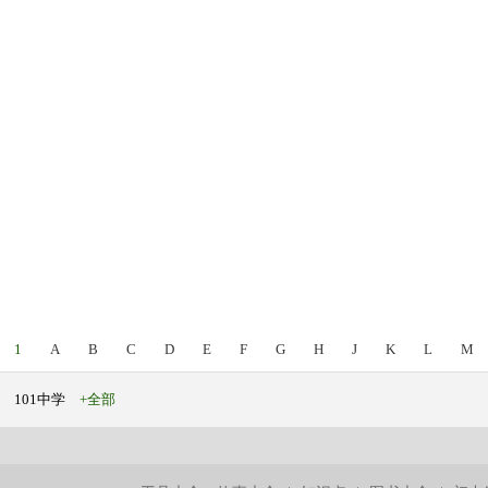
1
A
B
C
D
E
F
G
H
J
K
L
M
101中学
+全部